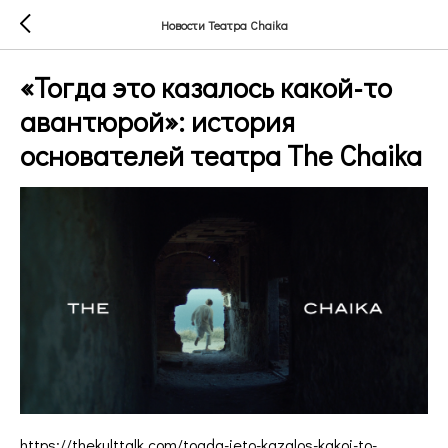
Новости Театра Chaika
«Тогда это казалось какой-то
авантюрой»: история
основателей театра The Chaika
https://thekulttalk.com/togda-jeto-kazalos-kakoj-to-